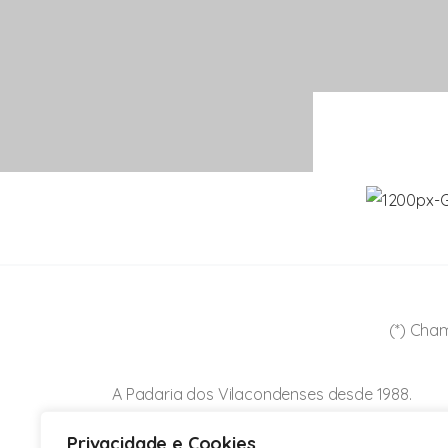
(*) Cham
A Padaria dos Vilacondenses desde 1988.
Sabor e qualidade para todos, sem
Privacidade e Cookies