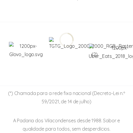
Baguete à Forninho
Panado em Pão
Tosta Mista
(*) Chamada para a rede fixa nacional (Decreto-Lei n.º
59/2021, de 14 de julho)
A Padaria dos Vilacondenses desde 1988. Sabor e
qualidade para todos, sem desperdícios.